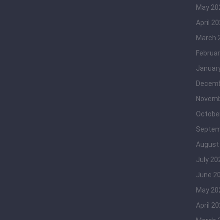
May 20
April 2
March 
Februar
Januar
Decemb
Novemb
Octobe
Septem
August
July 20
June 2
May 20
April 2