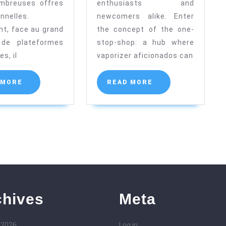
ombreuses offres
enthusiasts and
de
Herb
nnelles.
newcomers alike. Enter
Paris
Vaporize
t, face au grand
the concept of the one-
en
de plateformes
stop-shop: a hub where
Ligne
es, il
vaporizer aficionados can
READ
READ
 MORE
READ MORE
MORE
MORE
chives
Meta
 2026
Log in