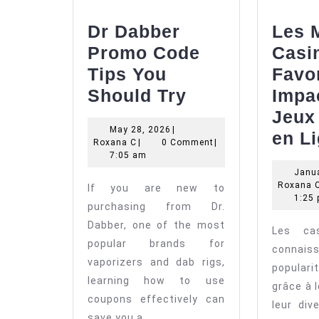
Dr Dabber
Les M
Promo Code
Casi
Tips You
Favo
Dr
Should Try
Impa
Dabber
Jeux
May
May 28, 2026
|
Promo
en L
Roxana
28,
Roxana C
|
0 Comment
|
Code
C
2026
7:05 am
Janua
Tips
Roxana 
If you are new to
You
1:25
purchasing from Dr.
Should
Dabber, one of the most
Les ca
Try
popular brands for
conna
vaporizers and dab rigs,
popular
learning how to use
grâce à l
coupons effectively can
leur div
save you a