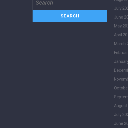
for:
July 20
June 2
May 20
April 2
March 
Februar
Januar
Decemb
Novemb
Octobe
Septem
August
July 20
June 2