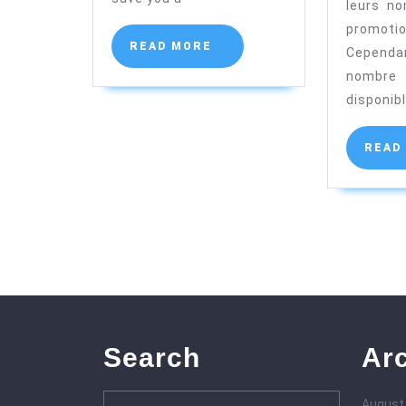
leurs n
promotio
READ
READ MORE
Cependan
MORE
nombre 
disponibl
READ
Search
Ar
Search
August