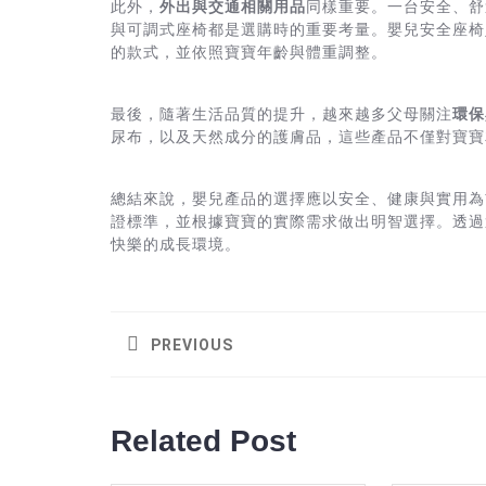
此外，
外出與交通相關用品
同樣重要。一台安全、舒
與可調式座椅都是選購時的重要考量。嬰兒安全座椅
的款式，並依照寶寶年齡與體重調整。
最後，隨著生活品質的提升，越來越多父母關注
環保
尿布，以及天然成分的護膚品，這些產品不僅對寶寶
總結來說，嬰兒產品的選擇應以安全、健康與實用為
證標準，並根據寶寶的實際需求做出明智選擇。透過
快樂的成長環境。
Post
navigation
PREVIOUS
Previous
post:
Related Post