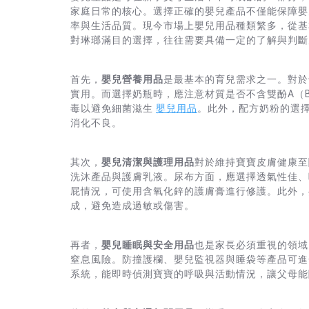
家庭日常的核心。選擇正確的嬰兒產品不僅能保障嬰
率與生活品質。現今市場上嬰兒用品種類繁多，從基
對琳瑯滿目的選擇，往往需要具備一定的了解與判斷
首先，
嬰兒營養用品
是最基本的育兒需求之一。對於
實用。而選擇奶瓶時，應注意材質是否不含雙酚A（B
毒以避免細菌滋生
嬰兒用品
。此外，配方奶粉的選
消化不良。
其次，
嬰兒清潔與護理用品
對於維持寶寶皮膚健康至
洗沐產品與護膚乳液。尿布方面，應選擇透氣性佳、
屁情況，可使用含氧化鋅的護膚膏進行修護。此外，
成，避免造成過敏或傷害。
再者，
嬰兒睡眠與安全用品
也是家長必須重視的領域
窒息風險。防撞護欄、嬰兒監視器與睡袋等產品可進
系統，能即時偵測寶寶的呼吸與活動情況，讓父母能