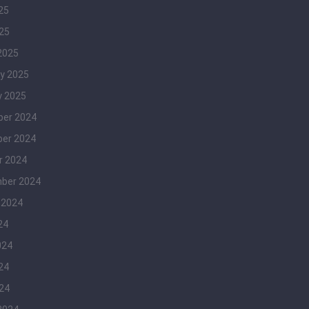
25
025
2025
y 2025
y 2025
er 2024
er 2024
r 2024
ber 2024
 2024
24
024
24
024