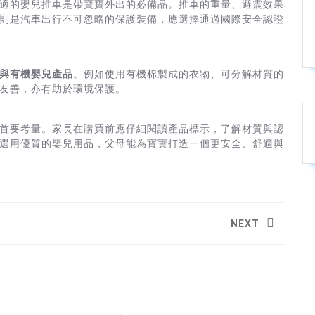
適的嬰兒推車是帶寶寶外出的必備品。推車的重量、避震效果
則是汽車出行不可忽略的保護裝備，應選擇通過國際安全認證
與有機嬰兒產品
。例如使用有機棉製成的衣物、可分解材質的
友善，亦有助於環境保護。
首要考量。家長在購買前應仔細閱讀產品標示，了解材質與認
選用優質的嬰兒用品，父母能為寶寶打造一個更安全、舒適與
NEXT
Next
post: