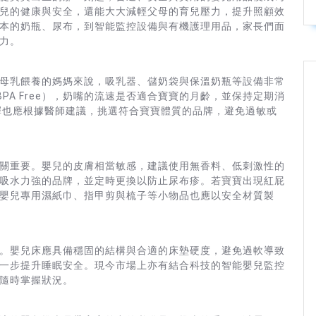
兒的健康與安全，還能大大減輕父母的育兒壓力，提升照顧效
本的奶瓶、尿布，到智能監控設備與有機護理用品，家長們面
力。
母乳餵養的媽媽來說，吸乳器、儲奶袋與保溫奶瓶等設備非常
PA Free），奶嘴的流速是否適合寶寶的月齡，並保持定期消
擇也應根據醫師建議，挑選符合寶寶體質的品牌，避免過敏或
關重要。嬰兒的皮膚相當敏感，建議使用無香料、低刺激性的
吸水力強的品牌，並定時更換以防止尿布疹。若寶寶出現紅屁
嬰兒專用濕紙巾、指甲剪與梳子等小物品也應以安全材質製
。嬰兒床應具備穩固的結構與合適的床墊硬度，避免過軟導致
一步提升睡眠安全。現今市場上亦有結合科技的智能嬰兒監控
隨時掌握狀況。