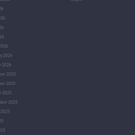
26
026
26
026
2026
y 2026
y 2026
er 2025
er 2025
r 2025
ber 2025
 2025
25
025