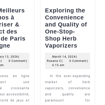
eilleurs
Exploring the
nos à
Convenience
riser &
and Quality of
ct des
One-Stop-
 de Paris
Shop Herb
Les
Explorin
igne
Vaporizers
Meilleurs
the
January
March
ry 13, 2026
|
March 14, 2024
|
Casinos
Conveni
Roxana
13,
Roxana
14,
C
|
0 Comment
|
Roxana C
|
0 Comment
|
à
and
C
2026
C
2024
 pm
6:15 am
Favoriser
Quality
sinos en ligne
In the ever-expanding
&
of
issent une
market of herb
Impact
One-
ité croissante
vaporizers, convenience
des
Stop-
eur accessibilité,
and quality are
Jeux
Shop
ersité de jeux et
paramount for