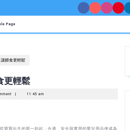
le Page
：讓餵食更輕鬆
食更輕鬆
omment
|
11:45 am
從寶寶出生的那一刻起，合適、安全與實用的嬰兒用品便成為