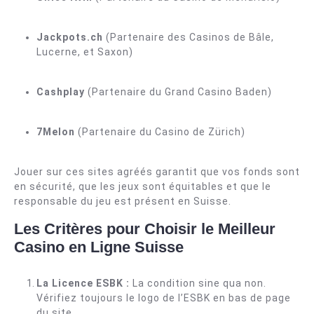
Jackpots.ch
(Partenaire des Casinos de Bâle,
Lucerne, et Saxon)
Cashplay
(Partenaire du Grand Casino Baden)
7Melon
(Partenaire du Casino de Zürich)
Jouer sur ces sites agréés garantit que vos fonds sont
en sécurité, que les jeux sont équitables et que le
responsable du jeu est présent en Suisse.
Les Critères pour Choisir le Meilleur
Casino en Ligne Suisse
La Licence ESBK :
La condition sine qua non.
Vérifiez toujours le logo de l’ESBK en bas de page
du site.