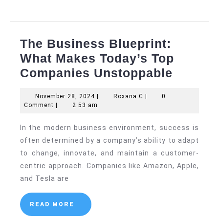
The Business Blueprint:
What Makes Today’s Top
The
Companies Unstoppable
Busine
November
Roxana
November 28, 2024
|
Roxana C
|
0
Bluepri
28,
C
Comment
|
2:53 am
What
2024
In the modern business environment, success is
Makes
often determined by a company’s ability to adapt
Today’
to change, innovate, and maintain a customer-
Top
centric approach. Companies like Amazon, Apple,
Compan
and Tesla are
Unstop
READ
READ MORE
MORE