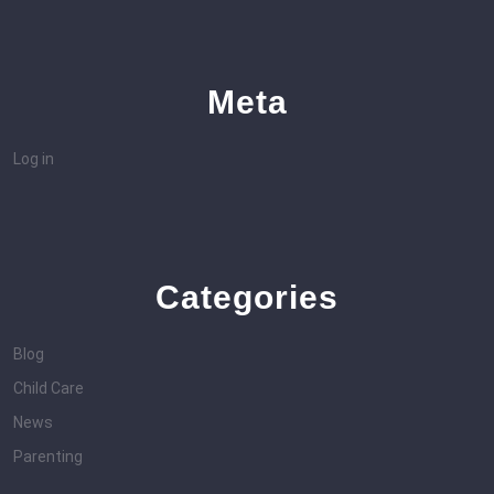
Meta
Log in
Categories
Blog
Child Care
News
Parenting