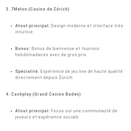
3. 7Melon (Casino de Zürich)
Atout principal:
Design moderne et interface très
intuitive.
Bonus:
Bonus de bienvenue et tournois
hebdomadaires avec de gros prix.
Spécialité:
Expérience de jeu live de haute qualité
directement depuis Zürich.
4. Cashplay (Grand Casino Baden)
Atout principal:
Focus sur une communauté de
joueurs et expérience sociale.