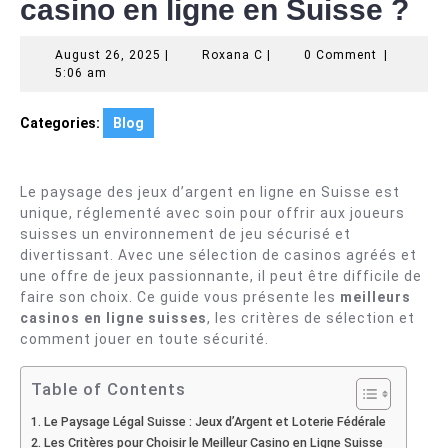
casino en ligne en Suisse ?
August
Roxana
August 26, 2025
|
Roxana C
|
0 Comment
|
26,
C
5:06 am
2025
Categories:
Blog
Le paysage des jeux d’argent en ligne en Suisse est
unique, réglementé avec soin pour offrir aux joueurs
suisses un environnement de jeu sécurisé et
divertissant. Avec une sélection de casinos agréés et
une offre de jeux passionnante, il peut être difficile de
faire son choix. Ce guide vous présente les
meilleurs
casinos en ligne suisses
, les critères de sélection et
comment jouer en toute sécurité.
Table of Contents
Le Paysage Légal Suisse : Jeux d’Argent et Loterie Fédérale
Les Critères pour Choisir le Meilleur Casino en Ligne Suisse