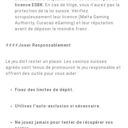
licence ESBK
. En cas de litige, vous n’aurez pas la
protection de la loi suisse. Vérifiez
scrupuleusement leur licence (Malta Gaming
Authority, Curacao eGaming) et leur réputation
avant de déposer le moindre franc.
####
Jouer Responsablement
Le jeu doit rester un plaisir. Les casinos suisses
agréés sont tenus de promouvoir le jeu responsable et
offrent des outils pour vous aider :
Fixez des limites de dépôt.
Utilisez l’auto-exclusion si nécessaire.
Ne jouez jamais pour tenter de récupérer vos